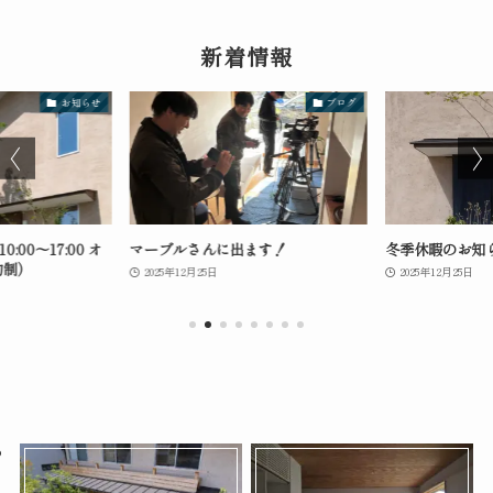
新着情報
お知らせ
ブログ
0:00～17:00 オ
マーブルさんに出ます！
冬季休暇のお知
約制）
2025年12月25日
2025年12月25日